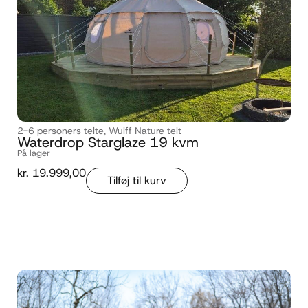
2-6 personers telte
,
Wulff Nature telt
Waterdrop Starglaze 19 kvm
På lager
kr.
19.999,00
Tilføj til kurv