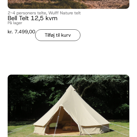
2-4 personers telte
,
Wulff Nature telt
Bell Telt 12,5 kvm
På lager
kr.
7.499,00
Tilføj til kurv