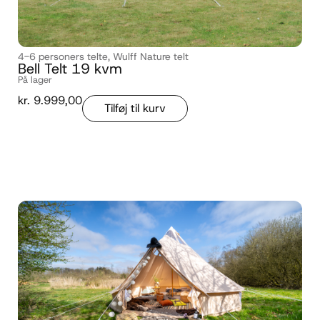
4-6 personers telte
,
Wulff Nature telt
Bell Telt 19 kvm
På lager
kr.
9.999,00
Tilføj til kurv