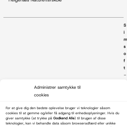
S
i
s
o
f
t
–
Administrer samtykke til
e
cookies
b
b
For at give dig den bedste oplevelse bruger vi teknologier såsom
u
cookies til at gemme og/eller få adgang til enhedsoplysninger. Hvis du
r
giver samtykke (at trykke på
Godkend Alle
) til brugen af disse
teknologier, kan vi behandle data såsom browseradfærd eller unikke
e
© Wulffnature.dk - 2026
Betal med: