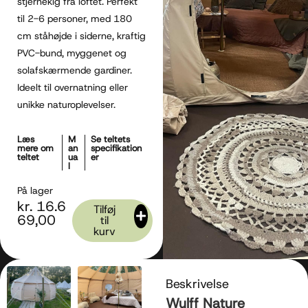
stjernekig fra loftet. Perfekt
til 2-6 personer, med 180
cm ståhøjde i siderne, kraftig
PVC-bund, myggenet og
solafskærmende gardiner.
Ideelt til overnatning eller
unikke naturoplevelser.
Læs
M
Se teltets
mere om
an
specifikation
teltet
ua
er
l
På lager
kr.
16.6
Tilføj
69,00
til
kurv
Beskrivelse
Wulff Nature