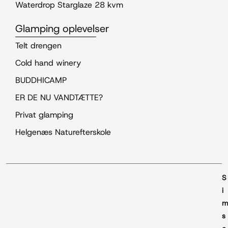
Waterdrop Starglaze 28 kvm
Glamping oplevelser
Telt drengen
Cold hand winery
BUDDHICAMP
ER DE NU VANDTÆTTE?
Privat glamping
Helgenæs Naturefterskole
S
i
s