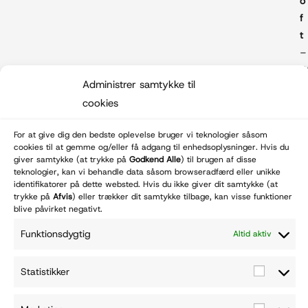
o
f
t
–
Administrer samtykke til
e
cookies
b
b
For at give dig den bedste oplevelse bruger vi teknologier såsom
u
cookies til at gemme og/eller få adgang til enhedsoplysninger. Hvis du
r
giver samtykke (at trykke på
Godkend Alle
) til brugen af disse
e
teknologier, kan vi behandle data såsom browseradfærd eller unikke
© Wulffnature.dk - 2026
Betal med:
identifikatorer på dette websted. Hvis du ikke giver dit samtykke (at
a
trykke på
Afvis
) eller trækker dit samtykke tilbage, kan visse funktioner
u
blive påvirket negativt.
i
Funktionsdygtig
Altid aktiv
N
o
Statistikker
r
d