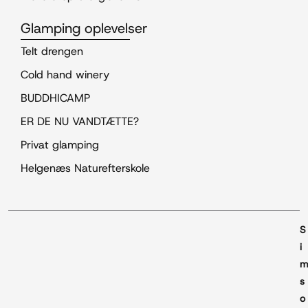
Glamping oplevelser
Telt drengen
Cold hand winery
BUDDHICAMP
ER DE NU VANDTÆTTE?
Privat glamping
Helgenæs Naturefterskole
S
i
s
o