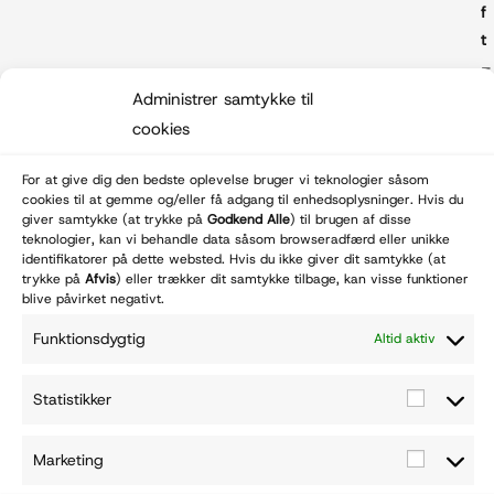
f
t
–
Administrer samtykke til
e
cookies
b
b
For at give dig den bedste oplevelse bruger vi teknologier såsom
cookies til at gemme og/eller få adgang til enhedsoplysninger. Hvis du
u
giver samtykke (at trykke på
Godkend Alle
) til brugen af disse
r
teknologier, kan vi behandle data såsom browseradfærd eller unikke
identifikatorer på dette websted. Hvis du ikke giver dit samtykke (at
e
© Wulffnature.dk - 2026
Betal med:
trykke på
Afvis
) eller trækker dit samtykke tilbage, kan visse funktioner
a
blive påvirket negativt.
u
Funktionsdygtig
Altid aktiv
i
N
o
Statistikker
r
d
Marketing
j