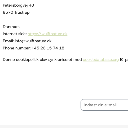
Petersborgvej 40
8570 Trustrup
Danmark
Internet side:
https://wulffnature.dk
Email:
info@wulffnature.dk
Phone number: +45 26 15 74 18
Denne cookiepolitik blev synkroniseret med
cookiedatabase.org
p