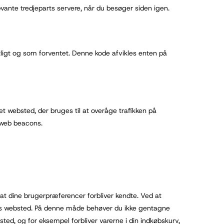
levante tredjeparts servere, når du besøger siden igen.
tligt og som forventet. Denne kode afvikles enten på
å et websted, der bruges til at overåge trafikken på
i web beacons.
 at dine brugerpræferencer forbliver kendte. Ved at
vores websted. På denne måde behøver du ikke gentagne
ed, og for eksempel forbliver varerne i din indkøbskurv,