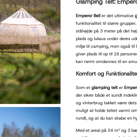
Glamping Telt: Empero
Emperor Bell
er det ultimative
funktionalitet til større grupp
ståhøjde på 3 meter på det højes
plads og luksus under deres u
miljø til camping, men også til 
giver plads til op til 16 person
kan nemt omdannes til en smuk 
Komfort og Funktionalite
Som et
glamping telt
er
Empero
der sikrer både et sundt indekli
og vinterbrug takket være det
muligt at holde teltet varmt om
rundt, og at du kan skabe en h
Med et areal på 24 m² og 3 b