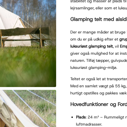
stabilitet og masser af plads ti
lejrsamlinger, eller som et luksu
Glamping telt med alsi
Der er mange måder at bruge
om du er på udkig efter et
gru
luksuriøst glamping telt
, vil
Emp
giver også mulighed for at inst
naturen. Tilføj tæpper, gulvpud
luksuriøst glamping-miljø.
Teltet er også let at transport
Med en samlet vægt på 55 kg, e
hurtigt opstilles og pakkes væk
Hovedfunktioner og Ford
Plads
: 24 m² – Rummeligt no
luftmadrasser.