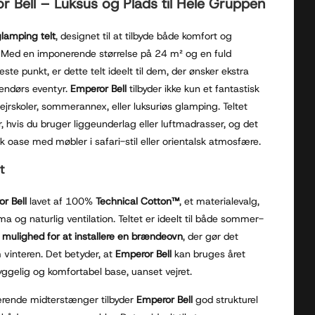
r Bell – Luksus og Plads til Hele Gruppen
glamping telt
, designet til at tilbyde både komfort og
er. Med en imponerende størrelse på 24 m² og en fuld
te punkt, er dette telt ideelt til dem, der ønsker ekstra
dendørs eventyr.
Emperor Bell
tilbyder ikke kun et fantastisk
lejrskoler, sommerannex, eller luksuriøs glamping. Teltet
er, hvis du bruger liggeunderlag eller luftmadrasser, og det
oase med møbler i safari-stil eller orientalsk atmosfære.
t
r Bell
lavet af 100%
Technical Cotton™
, et materialevalg,
ma og naturlig ventilation. Teltet er ideelt til både sommer-
s
mulighed for at installere en brændeovn
, der gør det
 vinteren. Det betyder, at
Emperor Bell
kan bruges året
yggelig og komfortabel base, uanset vejret.
ærende midterstænger tilbyder
Emperor Bell
god strukturel