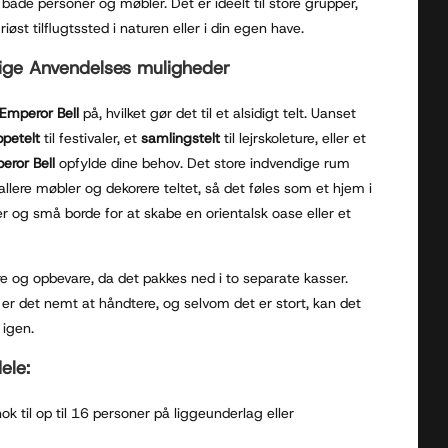
l både personer og møbler. Det er ideelt til store grupper,
riøst tilflugtssted i naturen eller i din egen have.
dige Anvendelses muligheder
Emperor Bell
på, hvilket gør det til et alsidigt telt. Uanset
ppetelt
til festivaler, et
samlingstelt
til lejrskoleture, eller et
eror Bell
opfylde dine behov. Det store indvendige rum
allere møbler og dekorere teltet, så det føles som et hjem i
er og små borde for at skabe en orientalsk oase eller et
ere og opbevare, da det pakkes ned i to separate kasser.
r det nemt at håndtere, og selvom det er stort, kan det
 igen.
ele:
k til op til 16 personer på liggeunderlag eller