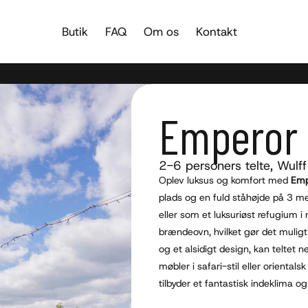
Butik
FAQ
Om os
Kontakt
Emperor 
2-6 personers telte
,
Wulff
Oplev luksus og komfort med
Emp
plads og en fuld ståhøjde på 3 mete
eller som et luksuriøst refugium i
brændeovn, hvilket gør det muligt 
og et alsidigt design, kan telte
møbler i safari-stil eller orientals
tilbyder et fantastisk indeklima og 