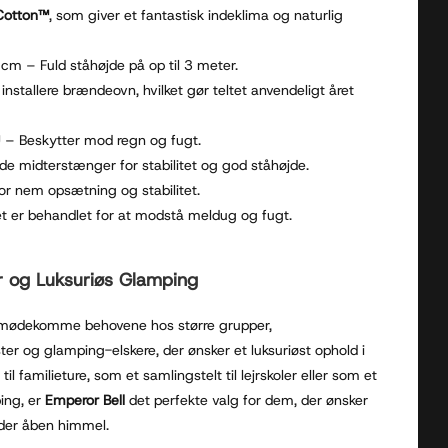
 Cotton™
, som giver et fantastisk indeklima og naturlig
cm – Fuld ståhøjde på op til 3 meter.
 installere brændeovn, hvilket gør teltet anvendeligt året
– Beskytter mod regn og fugt.
de midterstænger for stabilitet og god ståhøjde.
 for nem opsætning og stabilitet.
tet er behandlet for at modstå meldug og fugt.
er og Luksuriøs Glamping
t imødekomme behovene hos større grupper,
ster og glamping-elskere, der ønsker et luksuriøst ophold i
l familieture, som et samlingstelt til lejrskoler eller som et
ping, er
Emperor Bell
det perfekte valg for dem, der ønsker
der åben himmel.