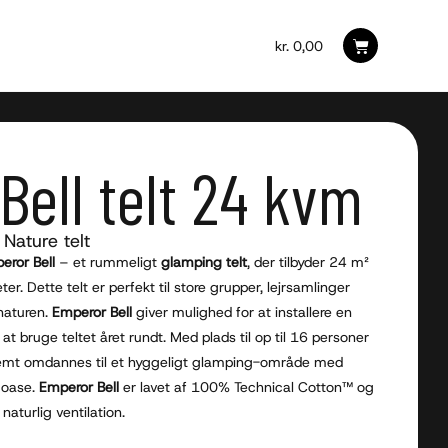
kr.
0,00
Bell telt 24 kvm
 Nature telt
eror Bell
– et rummeligt
glamping telt
, der tilbyder 24 m²
r. Dette telt er perfekt til store grupper, lejrsamlinger
 naturen.
Emperor Bell
giver mulighed for at installere en
at bruge teltet året rundt. Med plads til op til 16 personer
t nemt omdannes til et hyggeligt glamping-område med
k oase.
Emperor Bell
er lavet af 100% Technical Cotton™ og
naturlig ventilation.