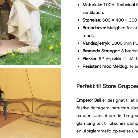
Materiale
: 100%
Technical
ventilation.
Størrelse
: 600 x 400 x 300 
Brændeovn
: Mulighed for at
rundt.
Vandsøjletryk
: 1000 mm PU 
Bærende Stænger
: 3 bæren
Pløkker
: 62 V-pløkker i stål
Resistent mod Meldug
: Tel
Perfekt til Store Grupp
Emperor Bell
er designet til a
festivaldeltagere, naturentusia
naturen. Uanset om det bruges ti
glamping telt til luksuriøs cam
en uforglemmelig oplevelse un