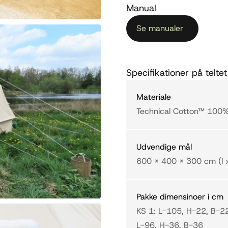
Manual
Se manualer
Specifikationer på teltet
Materiale
Technical Cotton™ 100
Udvendige mål
600 x 400 x 300 cm (l x
Pakke dimensinoer i cm
KS 1: L-105, H-22, B-2
L-96, H-36, B-36