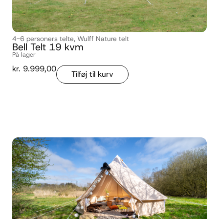
4-6 personers telte
,
Wulff Nature telt
Bell Telt 19 kvm
På lager
kr.
9.999,00
Tilføj til kurv