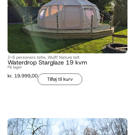
2-6 personers telte
,
Wulff Nature telt
Waterdrop Starglaze 19 kvm
På lager
kr.
19.999,00
Tilføj til kurv