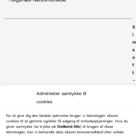
S
i
s
o
f
t
–
Administrer samtykke til
e
cookies
b
b
For at give dig den bedste oplevelse bruger vi teknologier såsom
u
cookies til at gemme og/eller få adgang til enhedsoplysninger. Hvis du
r
giver samtykke (at trykke på
Godkend Alle
) til brugen af disse
teknologier, kan vi behandle data såsom browseradfærd eller unikke
e
© Wulffnature.dk - 2026
Betal med: