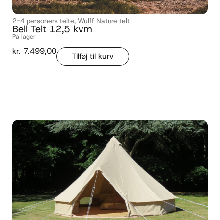
2-4 personers telte
,
Wulff Nature telt
Bell Telt 12,5 kvm
På lager
kr.
7.499,00
Tilføj til kurv